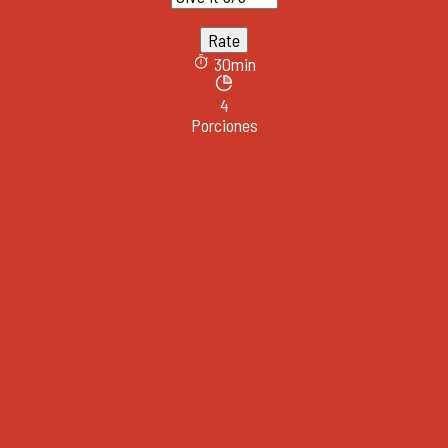
30min
4
Porciones
Ver receta
Desayunos
Jamones