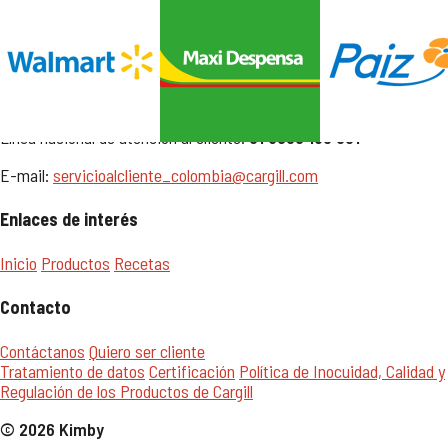
Dirección
Calle 35 Norte # 6A Bis – 100
Cali, Valle del Cauca - Colombia.
Línea nacional de atención al cliente:
01 8000 183 031
E-mail:
servicioalcliente_colombia@cargill.com
Enlaces de interés
Inicio
Productos
Recetas
Contacto
Contáctanos
Quiero ser cliente
Tratamiento de datos
Certificación
Política de Inocuidad, Calidad y
Regulación de los Productos de Cargill
© 2026 Kimby