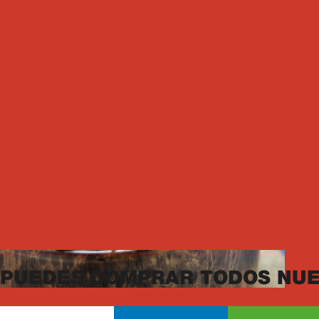
45min
4
Porciones
Ver receta
Almuerzos
PUEDES COMPRAR TODOS NUE
Salchichas