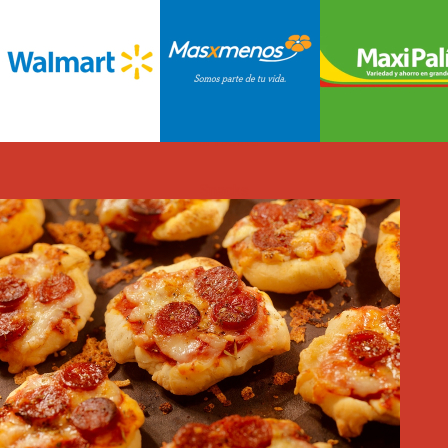
ARROZ CON VEGETALES Y SALCHICHA KIMBY
1.6h
7
Porciones
Ver receta
Snacks