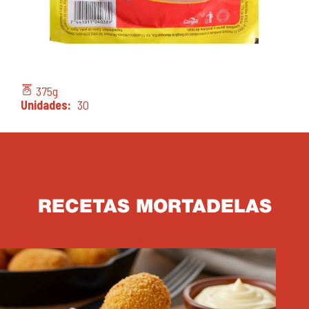
375
g
Unidades
30
RECETAS MORTADELAS
Snacks