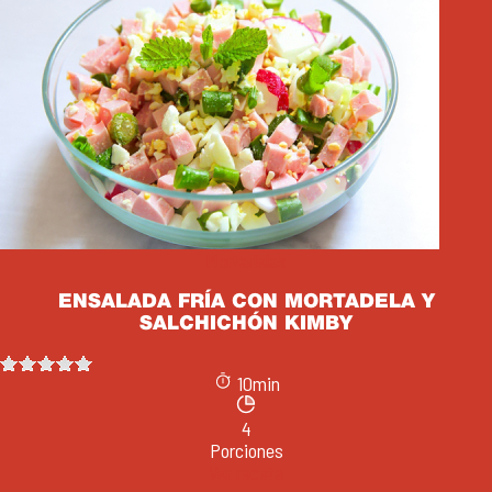
Mortadelas
ENSALADA FRÍA CON MORTADELA Y
SALCHICHÓN KIMBY
10min
4
Porciones
Ver receta