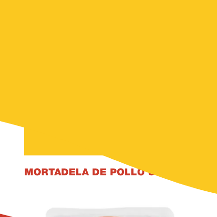
Jamones
Mortadelas
Salchichas
Salchichones
MORTADELA DE POLLO 352
G