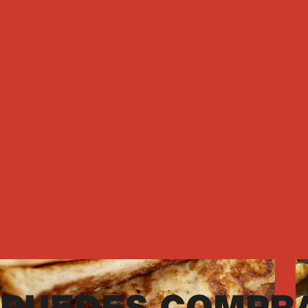
Mortadelas
ARBOLITO DE NAVIDAD DE
HOJALDRE CON MORTADELA
45min
10
Porciones
Ver receta
Desayunos