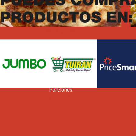
PUEDES COMPR
PRODUCTOS EN:
Mortadelas
TOSTADAS FRANCESAS DE
T
MORTADELA Y QUESO
15min
2
Porciones
Ver receta