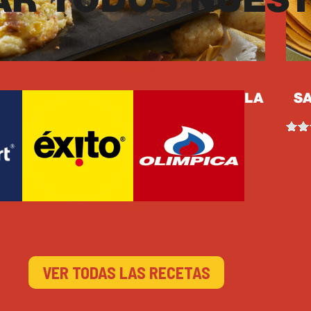
AR TODOS NUES
Mortadelas
ORTITAS DE PAPA CON MORTADELA
S
30min
6
Porciones
Ver receta
VER TODAS LAS RECETAS