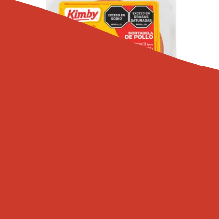
352
g
Unidades
22