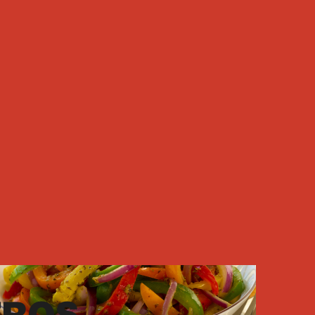
Mortadelas
CEVICHE DE MORTADELA
30min
3
Porciones
Ver receta
Almuerzos